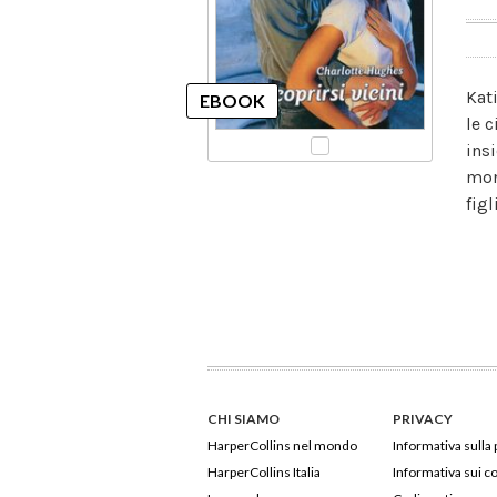
Kat
le 
ins
mon
figl
CHI SIAMO
PRIVACY
HarperCollins nel mondo
Informativa sulla 
HarperCollins Italia
Informativa sui c