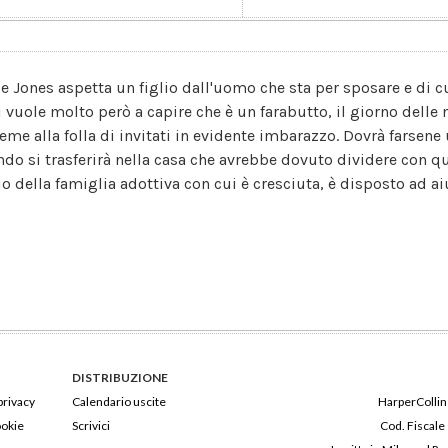
ie Jones aspetta un figlio dall'uomo che sta per sposare e di 
ci vuole molto però a capire che è un farabutto, il giorno dell
ieme alla folla di invitati in evidente imbarazzo. Dovrà farsene
do si trasferirà nella casa che avrebbe dovuto dividere con qu
io della famiglia adottiva con cui è cresciuta, è disposto ad ai
DISTRIBUZIONE
privacy
Calendario uscite
HarperCollins
ookie
Scrivici
Cod. Fiscale