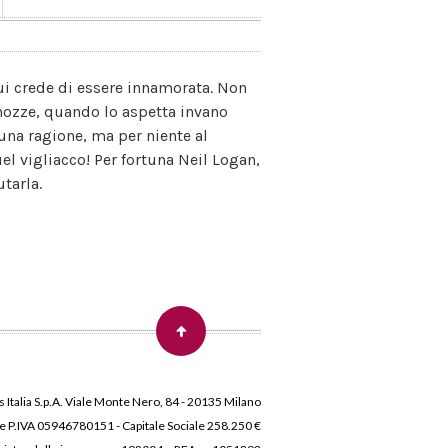
cui crede di essere innamorata. Non
e nozze, quando lo aspetta invano
 una ragione, ma per niente al
el vigliacco! Per fortuna Neil Logan,
utarla.
 Italia S.p.A. Viale Monte Nero, 84 - 20135 Milano
 e P.IVA 05946780151 - Capitale Sociale 258.250 €