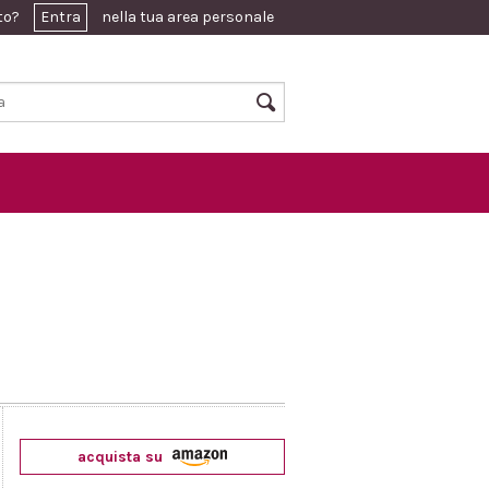
ato?
Entra
nella tua area personale
acquista su