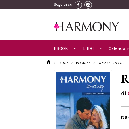
Seguici su
EBOOK
LIBRI
Calendari
EBOOK
HARMONY
ROMANZI D'AMORE
R
di
ISB