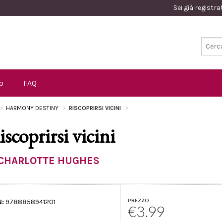
Sei già registr
o
FAQ
HARMONY DESTINY
RISCOPRIRSI VICINI
iscoprirsi vicini
CHARLOTTE HUGHES
PREZZO
N:
9788858941201
€3.99