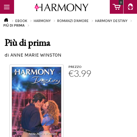
0
EBOOK
HARMONY
ROMANZI D'AMORE
HARMONY DESTINY
PIÙ DI PRIMA
Più di prima
EBOOK
di ANNE MARIE WINSTON
LIBRI
PREZZO
€3.99
Calendario
FAQ