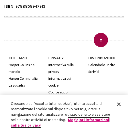
ISBN:
9788858947913
CHI SIAMO
PRIVACY
DISTRIBUZIONE
HarperCollins nel
Informativa sulla
Calendario uscite
mondo
privacy
Scrivici
HarperCollins Italia
Informativa sui
La squadra
cookie
Codice etico
Cliccando su “Accetta tutti i cookie”, l'utente accetta di
HarperCollins Italia S.p.A. Viale Monte Nero, 84 - 20135 Milano
memorizzare i cookie sul dispositivo per migliorare la
Cod. Fiscale e P.IVA 05946780151 - Capitale Sociale 258.250 €
navigazione del sito, analizzare l'utilizzo del sito e assistere
Iscritta in Milano al Registro delle imprese nr.198004 e REA nr.1051898
nelle nostre attività di marketing.
Maggiori informazioni
sulla tua privacy