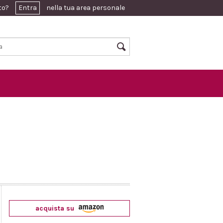
ato?
Entra
nella tua area personale
acquista su