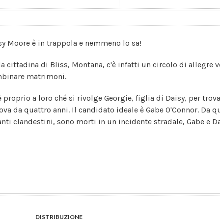
sy Moore è in trappola e nemmeno lo sa!
a cittadina di Bliss, Montana, c'è infatti un circolo di allegre 
binare matrimoni.
è proprio a loro ché si rivolge Georgie, figlia di Daisy, per tro
ova da quattro anni. Il candidato ideale è Gabe O'Connor. Da qu
nti clandestini, sono morti in un incidente stradale, Gabe e Dai
DISTRIBUZIONE