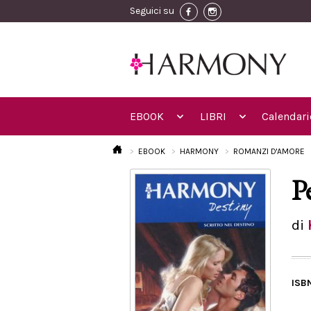
Seguici su
EBOOK
LIBRI
Calendari
EBOOK
HARMONY
ROMANZI D'AMORE
P
di
ISB