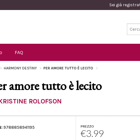
Sei già registr
o
FAQ
HARMONY DESTINY
PER AMORE TUTTO È LECITO
er amore tutto è lecito
KRISTINE ROLOFSON
PREZZO
N:
9788858941195
€3.99