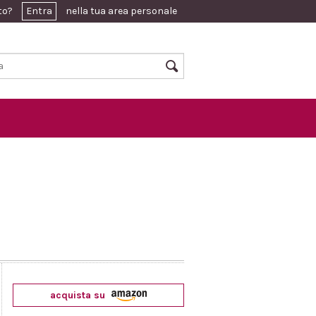
ato?
Entra
nella tua area personale
acquista su