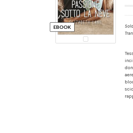
Sold
Tran
Tes
inc
don
aer
blo
scio
rap