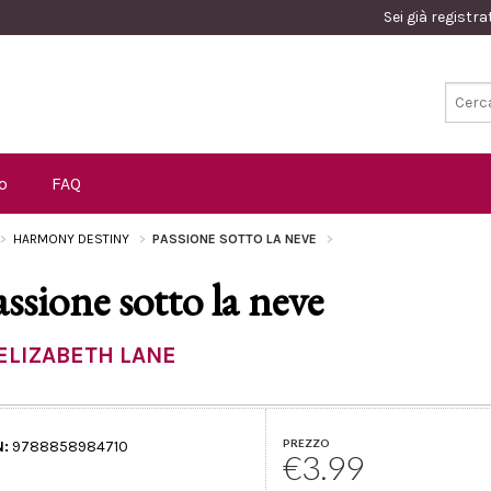
Sei già registr
o
FAQ
HARMONY DESTINY
PASSIONE SOTTO LA NEVE
assione sotto la neve
ELIZABETH LANE
PREZZO
N:
9788858984710
€3.99