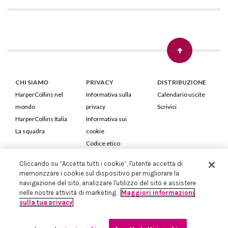
CHI SIAMO
PRIVACY
DISTRIBUZIONE
HarperCollins nel
Informativa sulla
Calendario uscite
mondo
privacy
Scrivici
HarperCollins Italia
Informativa sui
La squadra
cookie
Codice etico
Cliccando su “Accetta tutti i cookie”, l'utente accetta di
HarperCollins Italia S.p.A. Viale Monte Nero, 84 - 20135 Milano
memorizzare i cookie sul dispositivo per migliorare la
Cod. Fiscale e P.IVA 05946780151 - Capitale Sociale 258.250 €
navigazione del sito, analizzare l'utilizzo del sito e assistere
Iscritta in Milano al Registro delle imprese nr.198004 e REA nr.1051898
nelle nostre attività di marketing.
Maggiori informazioni
sulla tua privacy