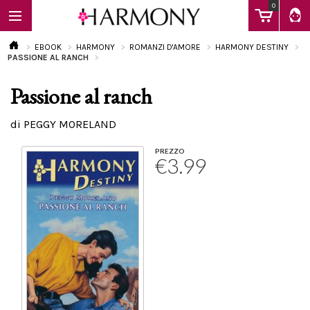
0
EBOOK
HARMONY
ROMANZI D'AMORE
HARMONY DESTINY
PASSIONE AL RANCH
Passione al ranch
EBOOK
di PEGGY MORELAND
LIBRI
PREZZO
€3.99
Calendario
FAQ