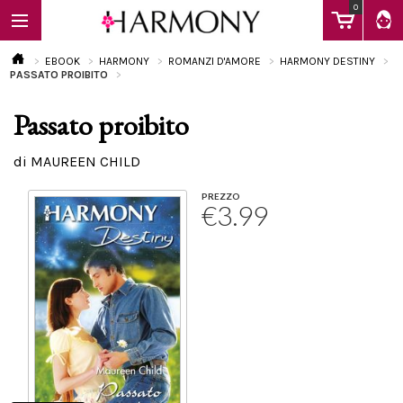
0
EBOOK
HARMONY
ROMANZI D'AMORE
HARMONY DESTINY
PASSATO PROIBITO
Passato proibito
EBOOK
di MAUREEN CHILD
LIBRI
PREZZO
€3.99
Calendario
FAQ