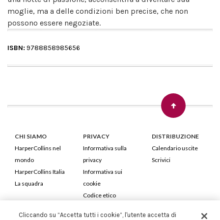
moglie, ma a delle condizioni ben precise, che non
possono essere negoziate.
ISBN:
9788858985656
CHI SIAMO
PRIVACY
DISTRIBUZIONE
HarperCollins nel
Informativa sulla
Calendario uscite
mondo
privacy
Scrivici
HarperCollins Italia
Informativa sui
La squadra
cookie
Codice etico
Cliccando su “Accetta tutti i cookie”, l'utente accetta di
HarperCollins Italia S.p.A. Viale Monte Nero, 84 - 20135 Milano