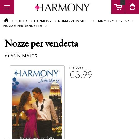
0
EBOOK
HARMONY
ROMANZI D'AMORE
HARMONY DESTINY
NOZZE PER VENDETTA
Nozze per vendetta
EBOOK
di ANN MAJOR
LIBRI
PREZZO
€3.99
Calendario
FAQ