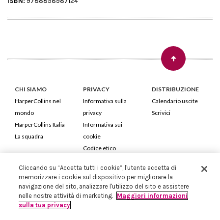
ISBN:
9788858987124
CHI SIAMO
PRIVACY
DISTRIBUZIONE
HarperCollins nel
Informativa sulla
Calendario uscite
mondo
privacy
Scrivici
HarperCollins Italia
Informativa sui
La squadra
cookie
Codice etico
Cliccando su “Accetta tutti i cookie”, l'utente accetta di
HarperCollins Italia S.p.A. Viale Monte Nero, 84 - 20135 Milano
memorizzare i cookie sul dispositivo per migliorare la
Cod. Fiscale e P.IVA 05946780151 - Capitale Sociale 258.250 €
navigazione del sito, analizzare l'utilizzo del sito e assistere
Iscritta in Milano al Registro delle imprese nr.198004 e REA nr.1051898
nelle nostre attività di marketing.
Maggiori informazioni
sulla tua privacy