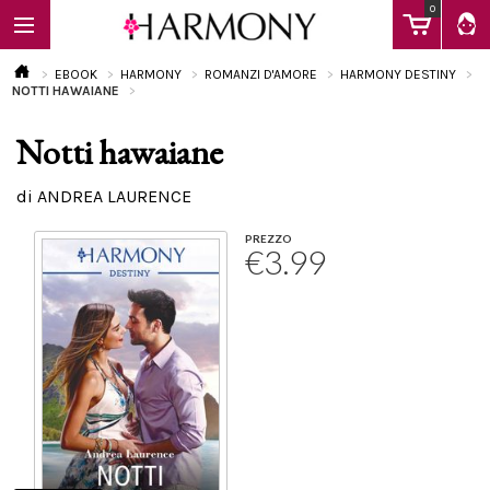
0
EBOOK
HARMONY
ROMANZI D'AMORE
HARMONY DESTINY
NOTTI HAWAIANE
Notti hawaiane
EBOOK
di ANDREA LAURENCE
LIBRI
PREZZO
€3.99
Calendario
FAQ