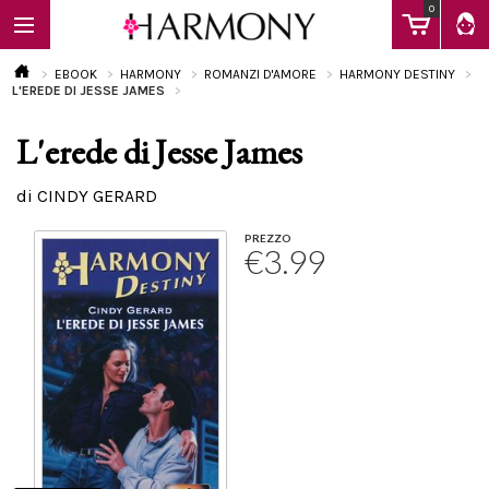
0
EBOOK
HARMONY
ROMANZI D'AMORE
HARMONY DESTINY
L'EREDE DI JESSE JAMES
L'erede di Jesse James
EBOOK
di CINDY GERARD
LIBRI
PREZZO
€3.99
Calendario
FAQ