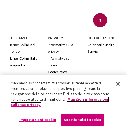
CHI SIAMO
PRIVACY
DISTRIBUZIONE
HarperCollins nel
Informativa sulla
Calendario uscite
mondo
privacy
Scrivici
HarperCollins Italia
Informativa sui
La squadra
cookie
Codice etico
Cliccando su “Accetta tutti i cookie”, l'utente accetta di
HarperCollins Italia S.p.A. Viale Monte Nero, 84 - 20135 Milano
memorizzare i cookie sul dispositivo per migliorare la
Cod. Fiscale e P.IVA 05946780151 - Capitale Sociale 258.250 €
navigazione del sito, analizzare l'utilizzo del sito e assistere
Iscritta in Milano al Registro delle imprese nr.198004 e REA nr.1051898
nelle nostre attività di marketing.
Maggiori informazioni
sulla tua privacy
Impostazioni cookie
Accetta tutti i cookie