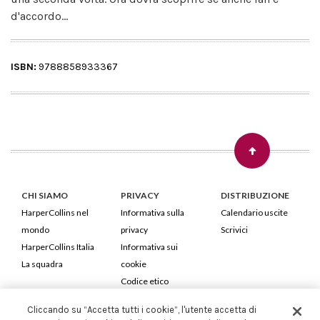
d'accordo...
ISBN:
9788858933367
CHI SIAMO
PRIVACY
DISTRIBUZIONE
HarperCollins nel
Informativa sulla
Calendario uscite
mondo
privacy
Scrivici
HarperCollins Italia
Informativa sui
La squadra
cookie
Codice etico
Cliccando su “Accetta tutti i cookie”, l'utente accetta di
HarperCollins Italia S.p.A. Viale Monte Nero, 84 - 20135 Milano