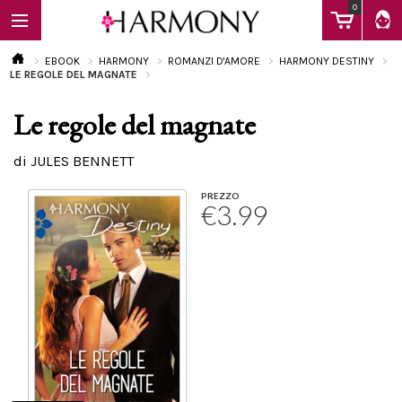
0
EBOOK
HARMONY
ROMANZI D'AMORE
HARMONY DESTINY
LE REGOLE DEL MAGNATE
Le regole del magnate
EBOOK
di JULES BENNETT
LIBRI
PREZZO
€3.99
Calendario
FAQ