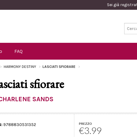
Sei già registr
o
FAQ
HARMONY DESTINY
LASCIATI SFIORARE
asciati sfiorare
CHARLENE SANDS
PREZZO
N:
9788830531352
€3.99