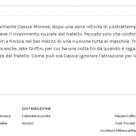
almente Cassie Monroe, dopo una serie infinita di contrattempi
tiene il ricevimento nuziale del fratello. Peccato solo che con
m e finisca nel bel mezzo di una riunione tutta al maschile. Tr
va anche Jake Griffin, per cui ha una cotta fin da quando è rag
ze del fratello. Come può ora Cassie ignorare l'attrazione per l
DISTRIBUZIONE
privacy
Calendario uscite
HarperCollins
ookie
Scrivici
Cod. Fiscale
Iscritta in Milano al