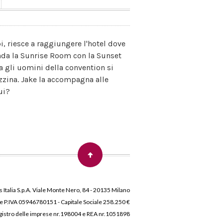
, riesce a raggiungere l'hotel dove
fonda la Sunrise Room con la Sunset
a gli uomini della convention si
azzina. Jake la accompagna alle
ui?
 Italia S.p.A. Viale Monte Nero, 84 - 20135 Milano
 e P.IVA 05946780151 - Capitale Sociale 258.250 €
 Registro delle imprese nr.198004 e REA nr.1051898