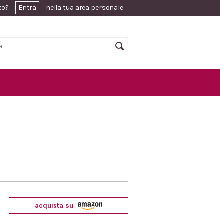
ato?
Entra
nella tua area personale
acquista su