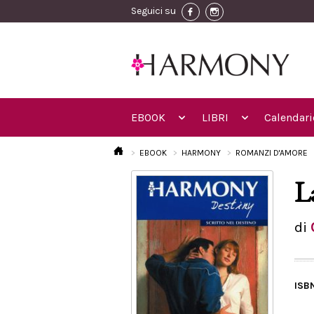
Seguici su
EBOOK
LIBRI
Calendari
EBOOK
HARMONY
ROMANZI D'AMORE
L
di
ISB