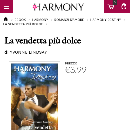
0
EBOOK
HARMONY
ROMANZI D'AMORE
HARMONY DESTINY
LA VENDETTA PIÙ DOLCE
La vendetta più dolce
EBOOK
di YVONNE LINDSAY
LIBRI
PREZZO
€3.99
Calendario
FAQ