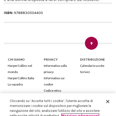
ISBN:
9788830504400
CHI SIAMO
PRIVACY
DISTRIBUZIONE
HarperCollins nel
Informativa sulla
Calendario uscite
mondo
privacy
Scrivici
HarperCollins Italia
Informativa sui
La squadra
cookie
Codice etico
Cliccando su “Accetta tutti i cookie”, l'utente accetta di
HarperCollins Italia S.p.A. Viale Monte Nero, 84 - 20135 Milano
memorizzare i cookie sul dispositivo per migliorare la
Cod. Fiscale e P.IVA 05946780151 - Capitale Sociale 258.250 €
navigazione del sito, analizzare l'utilizzo del sito e assistere
Iscritta in Milano al Registro delle imprese nr.198004 e REA nr.1051898
nelle nostre attività di marketing.
Maggiori informazioni