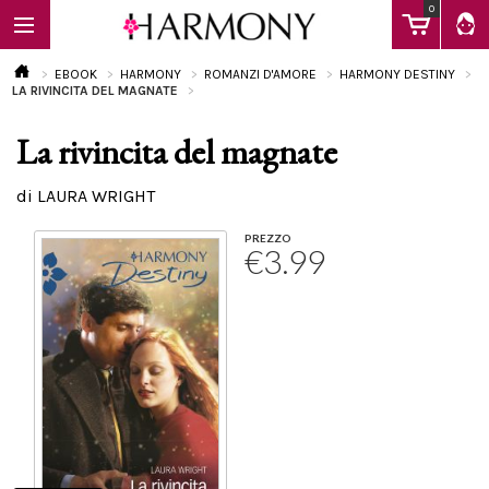
0
EBOOK
HARMONY
ROMANZI D'AMORE
HARMONY DESTINY
LA RIVINCITA DEL MAGNATE
La rivincita del magnate
EBOOK
di LAURA WRIGHT
LIBRI
PREZZO
€3.99
Calendario
FAQ