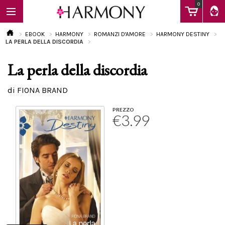
0
EBOOK
HARMONY
ROMANZI D'AMORE
HARMONY DESTINY
LA PERLA DELLA DISCORDIA
La perla della discordia
EBOOK
di FIONA BRAND
LIBRI
PREZZO
€3.99
Calendario
FAQ