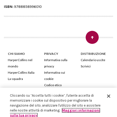
ISBN:
9788858996010
CHI SIAMO
PRIVACY
DISTRIBUZIONE
HarperCollins nel
Informativa sulla
Calendario uscite
mondo
privacy
Scrivici
HarperCollins Italia
Informativa sui
La squadra
cookie
Codice etico
Cliccando su “Accetta tutti i cookie”, l'utente accetta di
HarperCollins Italia S.p.A. Viale Monte Nero, 84 - 20135 Milano
memorizzare i cookie sul dispositivo per migliorare la
Cod. Fiscale e P.IVA 05946780151 - Capitale Sociale 258.250 €
navigazione del sito, analizzare l'utilizzo del sito e assistere
Iscritta in Milano al Registro delle imprese nr.198004 e REA nr.1051898
nelle nostre attività di marketing.
Maggiori informazioni
sulla tua privacy