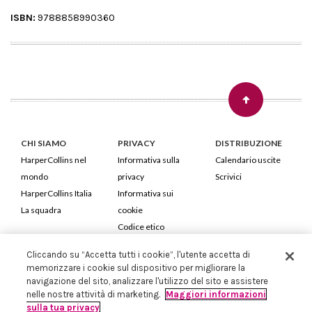
ISBN:
9788858990360
CHI SIAMO
PRIVACY
DISTRIBUZIONE
HarperCollins nel
Informativa sulla
Calendario uscite
mondo
privacy
Scrivici
HarperCollins Italia
Informativa sui
La squadra
cookie
Codice etico
Cliccando su “Accetta tutti i cookie”, l'utente accetta di
HarperCollins Italia S.p.A. Viale Monte Nero, 84 - 20135 Milano
memorizzare i cookie sul dispositivo per migliorare la
Cod. Fiscale e P.IVA 05946780151 - Capitale Sociale 258.250 €
navigazione del sito, analizzare l'utilizzo del sito e assistere
Iscritta in Milano al Registro delle imprese nr.198004 e REA nr.1051898
nelle nostre attività di marketing.
Maggiori informazioni
sulla tua privacy