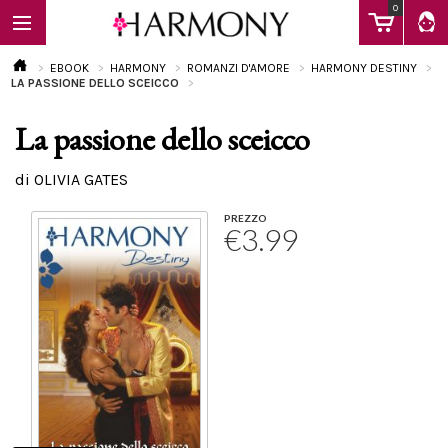
0
EBOOK
HARMONY
ROMANZI D'AMORE
HARMONY DESTINY
LA PASSIONE DELLO SCEICCO
La passione dello sceicco
EBOOK
di OLIVIA GATES
LIBRI
PREZZO
€3.99
Calendario
FAQ