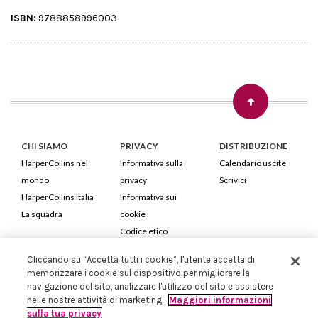
ISBN:
9788858996003
CHI SIAMO
PRIVACY
DISTRIBUZIONE
HarperCollins nel
Informativa sulla
Calendario uscite
mondo
privacy
Scrivici
HarperCollins Italia
Informativa sui
La squadra
cookie
Codice etico
Cliccando su “Accetta tutti i cookie”, l'utente accetta di
HarperCollins Italia S.p.A. Viale Monte Nero, 84 - 20135 Milano
memorizzare i cookie sul dispositivo per migliorare la
Cod. Fiscale e P.IVA 05946780151 - Capitale Sociale 258.250 €
navigazione del sito, analizzare l'utilizzo del sito e assistere
Iscritta in Milano al Registro delle imprese nr.198004 e REA nr.1051898
nelle nostre attività di marketing.
Maggiori informazioni
sulla tua privacy