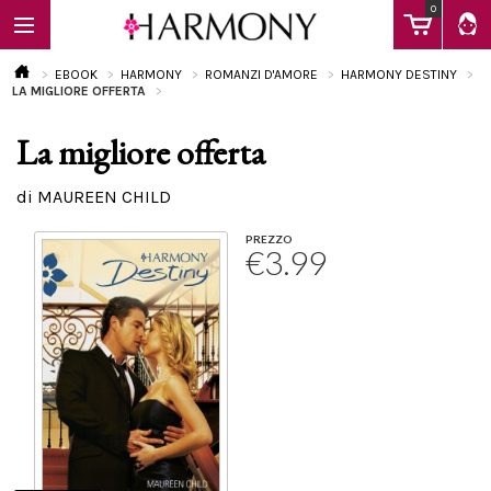
0
EBOOK
HARMONY
ROMANZI D'AMORE
HARMONY DESTINY
LA MIGLIORE OFFERTA
La migliore offerta
EBOOK
di MAUREEN CHILD
LIBRI
PREZZO
€3.99
Calendario
FAQ