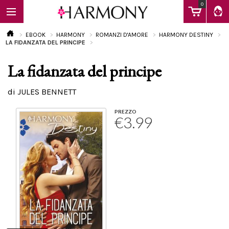
0
EBOOK
HARMONY
ROMANZI D'AMORE
HARMONY DESTINY
LA FIDANZATA DEL PRINCIPE
La fidanzata del principe
EBOOK
di JULES BENNETT
LIBRI
PREZZO
€3.99
Calendario
FAQ