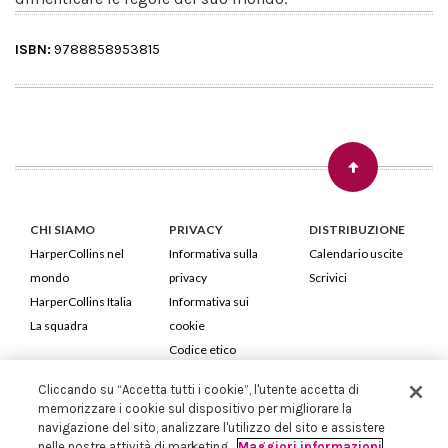
ISBN:
9788858953815
CHI SIAMO
PRIVACY
DISTRIBUZIONE
HarperCollins nel
Informativa sulla
Calendario uscite
mondo
privacy
Scrivici
HarperCollins Italia
Informativa sui
La squadra
cookie
Codice etico
Cliccando su “Accetta tutti i cookie”, l'utente accetta di
HarperCollins Italia S.p.A. Viale Monte Nero, 84 - 20135 Milano
memorizzare i cookie sul dispositivo per migliorare la
Cod. Fiscale e P.IVA 05946780151 - Capitale Sociale 258.250 €
navigazione del sito, analizzare l'utilizzo del sito e assistere
Iscritta in Milano al Registro delle imprese nr.198004 e REA nr.1051898
nelle nostre attività di marketing.
Maggiori informazioni