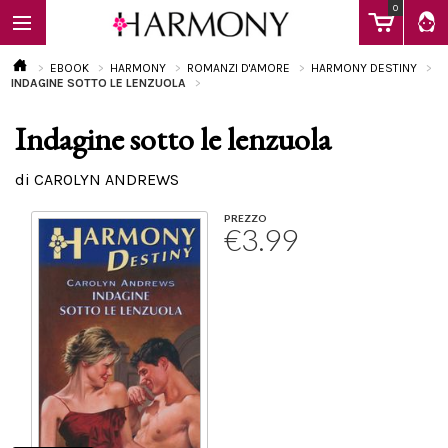
0
EBOOK
HARMONY
ROMANZI D'AMORE
HARMONY DESTINY
INDAGINE SOTTO LE LENZUOLA
Indagine sotto le lenzuola
EBOOK
di CAROLYN ANDREWS
LIBRI
PREZZO
€3.99
Calendario
FAQ