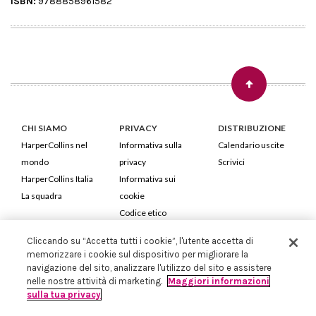
ISBN:
9788858961582
CHI SIAMO
PRIVACY
DISTRIBUZIONE
HarperCollins nel
Informativa sulla
Calendario uscite
mondo
privacy
Scrivici
HarperCollins Italia
Informativa sui
La squadra
cookie
Codice etico
Cliccando su “Accetta tutti i cookie”, l'utente accetta di
HarperCollins Italia S.p.A. Viale Monte Nero, 84 - 20135 Milano
memorizzare i cookie sul dispositivo per migliorare la
Cod. Fiscale e P.IVA 05946780151 - Capitale Sociale 258.250 €
navigazione del sito, analizzare l'utilizzo del sito e assistere
Iscritta in Milano al Registro delle imprese nr.198004 e REA nr.1051898
nelle nostre attività di marketing.
Maggiori informazioni
sulla tua privacy