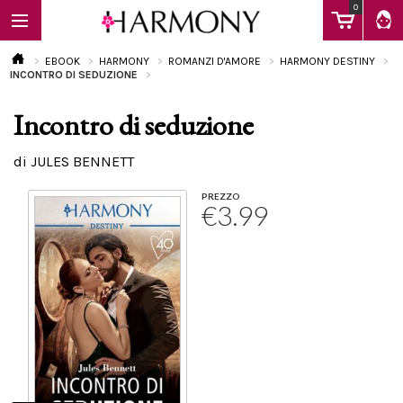
0
EBOOK
HARMONY
ROMANZI D'AMORE
HARMONY DESTINY
INCONTRO DI SEDUZIONE
Incontro di seduzione
EBOOK
di JULES BENNETT
LIBRI
PREZZO
€3.99
Calendario
FAQ