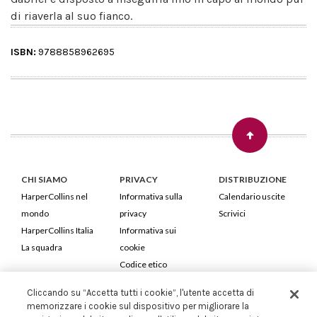
di riaverla al suo fianco.
ISBN:
9788858962695
CHI SIAMO
PRIVACY
DISTRIBUZIONE
HarperCollins nel
Informativa sulla
Calendario uscite
mondo
privacy
Scrivici
HarperCollins Italia
Informativa sui
La squadra
cookie
Codice etico
Cliccando su “Accetta tutti i cookie”, l'utente accetta di
HarperCollins Italia S.p.A. Viale Monte Nero, 84 - 20135 Milano
memorizzare i cookie sul dispositivo per migliorare la
Cod. Fiscale e P.IVA 05946780151 - Capitale Sociale 258.250 €