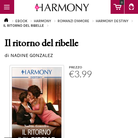
0
EBOOK
HARMONY
ROMANZI D'AMORE
HARMONY DESTINY
IL RITORNO DEL RIBELLE
Il ritorno del ribelle
EBOOK
di NADINE GONZALEZ
LIBRI
PREZZO
€3.99
Calendario
FAQ