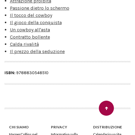
Attrazione proibita
Passione dietro lo schermo
Il tocco del cowboy
Il gioco della conquista
Un cowboy all'asta
Contratto bollente
Calda rivalità
Il prezzo della seduzione
ISBN:
9788830548510
CHI SIAMO
PRIVACY
DISTRIBUZIONE
HarperCollins nel
Informativa sulla
Calendario uscite