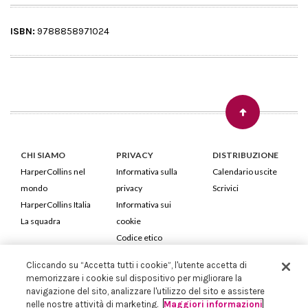
ISBN:
9788858971024
CHI SIAMO
PRIVACY
DISTRIBUZIONE
HarperCollins nel
Informativa sulla
Calendario uscite
mondo
privacy
Scrivici
HarperCollins Italia
Informativa sui
La squadra
cookie
Codice etico
Cliccando su “Accetta tutti i cookie”, l'utente accetta di
HarperCollins Italia S.p.A. Viale Monte Nero, 84 - 20135 Milano
memorizzare i cookie sul dispositivo per migliorare la
Cod. Fiscale e P.IVA 05946780151 - Capitale Sociale 258.250 €
navigazione del sito, analizzare l'utilizzo del sito e assistere
Iscritta in Milano al Registro delle imprese nr.198004 e REA nr.1051898
nelle nostre attività di marketing.
Maggiori informazioni