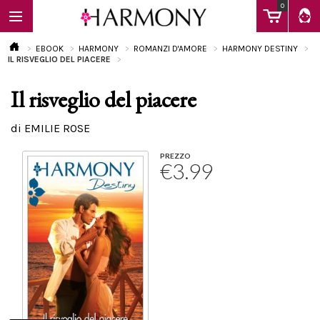
0
EBOOK
HARMONY
ROMANZI D'AMORE
HARMONY DESTINY
IL RISVEGLIO DEL PIACERE
Il risveglio del piacere
EBOOK
di EMILIE ROSE
LIBRI
PREZZO
€3.99
Calendario
FAQ