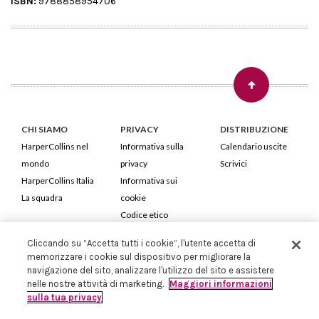
ISBN:
9788858954706
CHI SIAMO
PRIVACY
DISTRIBUZIONE
HarperCollins nel
Informativa sulla
Calendario uscite
mondo
privacy
Scrivici
HarperCollins Italia
Informativa sui
La squadra
cookie
Codice etico
Cliccando su “Accetta tutti i cookie”, l'utente accetta di
HarperCollins Italia S.p.A. Viale Monte Nero, 84 - 20135 Milano
memorizzare i cookie sul dispositivo per migliorare la
Cod. Fiscale e P.IVA 05946780151 - Capitale Sociale 258.250 €
navigazione del sito, analizzare l'utilizzo del sito e assistere
Iscritta in Milano al Registro delle imprese nr.198004 e REA nr.1051898
nelle nostre attività di marketing.
Maggiori informazioni
sulla tua privacy