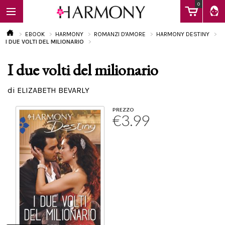
0
EBOOK
HARMONY
ROMANZI D'AMORE
HARMONY DESTINY
I DUE VOLTI DEL MILIONARIO
I due volti del milionario
EBOOK
di ELIZABETH BEVARLY
LIBRI
PREZZO
€3.99
Calendario
FAQ