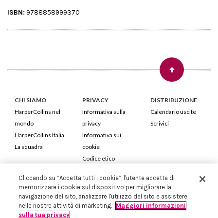
ISBN:
9788858999370
CHI SIAMO
PRIVACY
DISTRIBUZIONE
HarperCollins nel
Informativa sulla
Calendario uscite
mondo
privacy
Scrivici
HarperCollins Italia
Informativa sui
La squadra
cookie
Codice etico
Cliccando su “Accetta tutti i cookie”, l'utente accetta di
HarperCollins Italia S.p.A. Viale Monte Nero, 84 - 20135 Milano
memorizzare i cookie sul dispositivo per migliorare la
Cod. Fiscale e P.IVA 05946780151 - Capitale Sociale 258.250 €
navigazione del sito, analizzare l'utilizzo del sito e assistere
Iscritta in Milano al Registro delle imprese nr.198004 e REA nr.1051898
nelle nostre attività di marketing.
Maggiori informazioni
sulla tua privacy