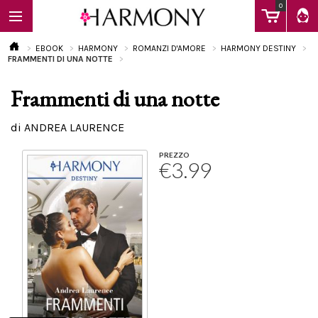
0
EBOOK
HARMONY
ROMANZI D'AMORE
HARMONY DESTINY
FRAMMENTI DI UNA NOTTE
Frammenti di una notte
EBOOK
di ANDREA LAURENCE
LIBRI
PREZZO
€3.99
Calendario
FAQ