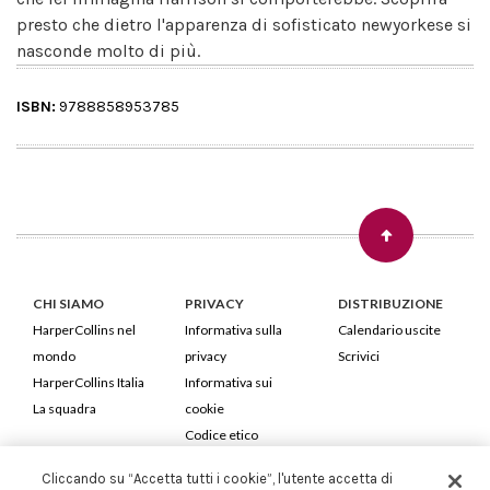
presto che dietro l'apparenza di sofisticato newyorkese si
nasconde molto di più.
ISBN:
9788858953785
CHI SIAMO
PRIVACY
DISTRIBUZIONE
HarperCollins nel
Informativa sulla
Calendario uscite
mondo
privacy
Scrivici
HarperCollins Italia
Informativa sui
La squadra
cookie
Codice etico
Cliccando su “Accetta tutti i cookie”, l'utente accetta di
HarperCollins Italia S.p.A. Viale Monte Nero, 84 - 20135 Milano