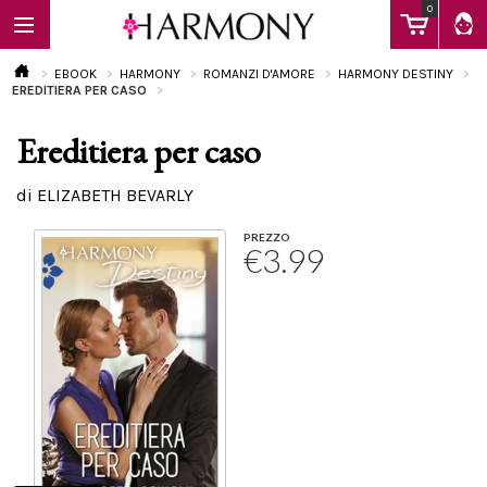
0
EBOOK
HARMONY
ROMANZI D'AMORE
HARMONY DESTINY
EREDITIERA PER CASO
Ereditiera per caso
EBOOK
di ELIZABETH BEVARLY
LIBRI
PREZZO
€3.99
Calendario
FAQ