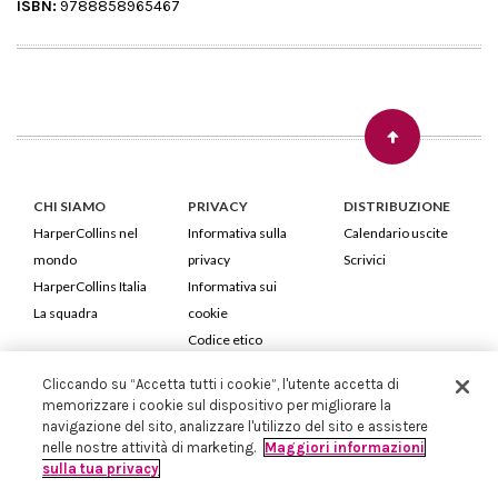
ISBN:
9788858965467
CHI SIAMO
PRIVACY
DISTRIBUZIONE
HarperCollins nel
Informativa sulla
Calendario uscite
mondo
privacy
Scrivici
HarperCollins Italia
Informativa sui
La squadra
cookie
Codice etico
Cliccando su “Accetta tutti i cookie”, l'utente accetta di
HarperCollins Italia S.p.A. Viale Monte Nero, 84 - 20135 Milano
memorizzare i cookie sul dispositivo per migliorare la
Cod. Fiscale e P.IVA 05946780151 - Capitale Sociale 258.250 €
navigazione del sito, analizzare l'utilizzo del sito e assistere
Iscritta in Milano al Registro delle imprese nr.198004 e REA nr.1051898
nelle nostre attività di marketing.
Maggiori informazioni
sulla tua privacy