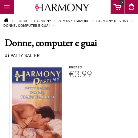
0
EBOOK
HARMONY
ROMANZI D'AMORE
HARMONY DESTINY
DONNE, COMPUTER E GUAI
Donne, computer e guai
EBOOK
di PATTY SALIER
LIBRI
PREZZO
€3.99
Calendario
FAQ