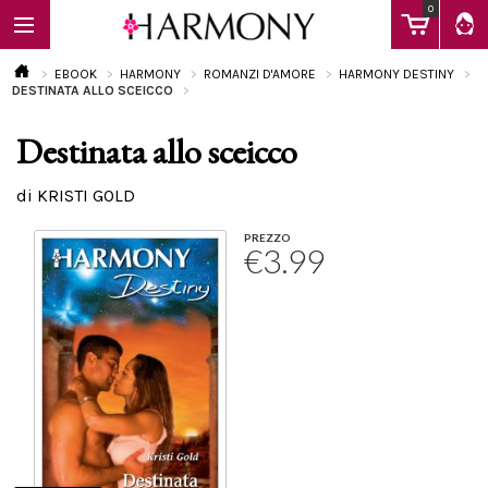
0
EBOOK
HARMONY
ROMANZI D'AMORE
HARMONY DESTINY
DESTINATA ALLO SCEICCO
Destinata allo sceicco
EBOOK
di KRISTI GOLD
LIBRI
PREZZO
€3.99
Calendario
FAQ