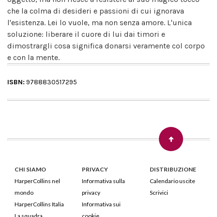
che la colma di desideri e passioni di cui ignorava
l'esistenza. Lei lo vuole, ma non senza amore. L'unica
soluzione: liberare il cuore di lui dai timori e
dimostrargli cosa significa donarsi veramente col corpo
e con la mente.
ISBN:
9788830517295
CHI SIAMO
PRIVACY
DISTRIBUZIONE
HarperCollins nel
Informativa sulla
Calendario uscite
mondo
privacy
Scrivici
HarperCollins Italia
Informativa sui
La squadra
cookie