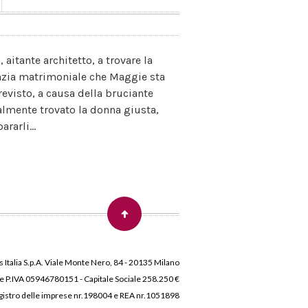
itante architetto, a trovare la
enzia matrimoniale che Maggie sta
revisto, a causa della bruciante
almente trovato la donna giusta,
rarli...
 Italia S.p.A. Viale Monte Nero, 84 - 20135 Milano
 e P.IVA 05946780151 - Capitale Sociale 258.250 €
 Registro delle imprese nr.198004 e REA nr.1051898