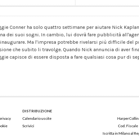
gie Conner ha solo quattro settimane per aiutare Nick Kaplan, a
na dei suoi sogni. In cambio, lui dovrà fare pubblicità all'ag
 inaugurare. Ma l'impresa potrebbe rivelarsi più difficile del p
sione che subito li travolge. Quando Nick annuncia di aver fin
gie capisce di essere disposta a fare qualsiasi cosa pur di sepa
DISTRIBUZIONE
privacy
Calendario uscite
HarperCollins
ookie
Scrivici
Cod. Fiscale
Iscritta in Milano al