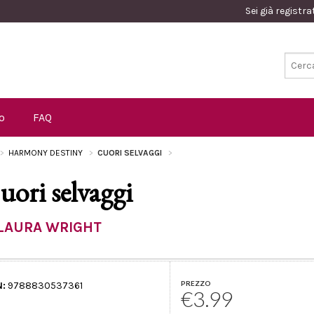
Sei già registr
o
FAQ
HARMONY DESTINY
CUORI SELVAGGI
uori selvaggi
LAURA WRIGHT
PREZZO
N:
9788830537361
€3.99