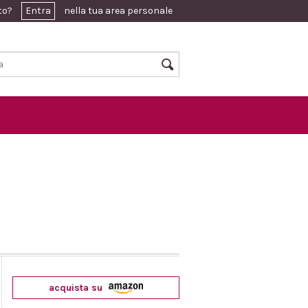
ato?
Entra
nella tua area personale
acquista su