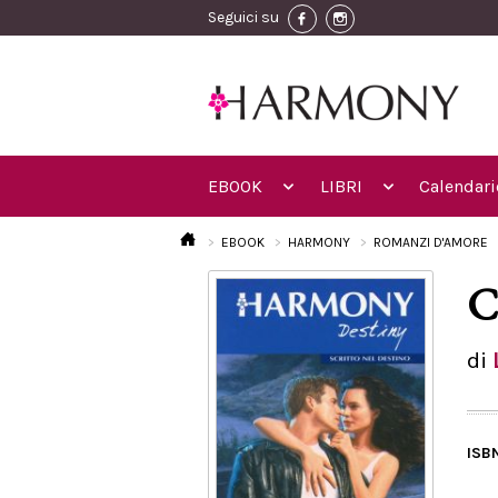
Seguici su
EBOOK
LIBRI
Calendari
EBOOK
HARMONY
ROMANZI D'AMORE
C
di
ISB