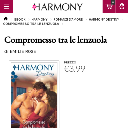
0
EBOOK
HARMONY
ROMANZI D'AMORE
HARMONY DESTINY
COMPROMESSO TRA LE LENZUOLA
Compromesso tra le lenzuola
EBOOK
di EMILIE ROSE
LIBRI
PREZZO
€3.99
Calendario
FAQ