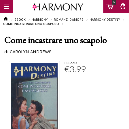
0
EBOOK
HARMONY
ROMANZI D'AMORE
HARMONY DESTINY
COME INCASTRARE UNO SCAPOLO
Come incastrare uno scapolo
EBOOK
di CAROLYN ANDREWS
LIBRI
PREZZO
€3.99
Calendario
FAQ