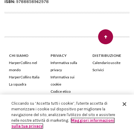
ISBN:
9788858962978
CHI SIAMO
PRIVACY
DISTRIBUZIONE
HarperCollins nel
Informativa sulla
Calendario uscite
mondo
privacy
Scrivici
HarperCollins Italia
Informativa sui
La squadra
cookie
Codice etico
Cliccando su “Accetta tutti i cookie”, l'utente accetta di
HarperCollins Italia S.p.A. Viale Monte Nero, 84 - 20135 Milano
memorizzare i cookie sul dispositivo per migliorare la
Cod. Fiscale e P.IVA 05946780151 - Capitale Sociale 258.250 €
navigazione del sito, analizzare l'utilizzo del sito e assistere
Iscritta in Milano al Registro delle imprese nr.198004 e REA nr.1051898
nelle nostre attività di marketing.
Maggiori informazioni
sulla tua privacy