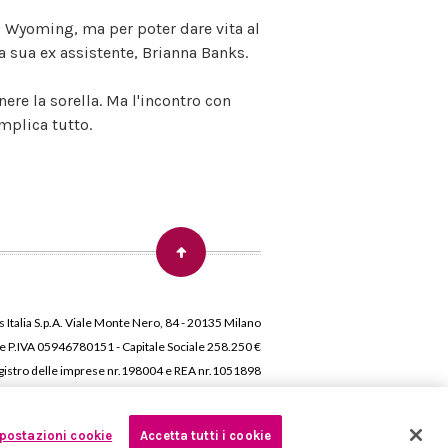
l Wyoming, ma per poter dare vita al
a sua ex assistente, Brianna Banks.
ere la sorella. Ma l'incontro con
mplica tutto.
 Italia S.p.A. Viale Monte Nero, 84 - 20135 Milano
 e P.IVA 05946780151 - Capitale Sociale 258.250 €
 Registro delle imprese nr.198004 e REA nr.1051898
postazioni cookie
Accetta tutti i cookie