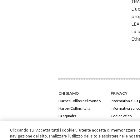
TRA
L'u
pro
LEA
La 
Eth
CHI SIAMO
PRIVACY
HarperCollins nel mondo
Informativa sulla 
HarperCollins Italia
Informativa sui c
La squadra
Codice etico
Cliccando su “Accetta tutti i cookie”, l'utente accetta di memorizzare i 
navigazione del sito, analizzare l'utilizzo del sito e assistere nelle nostr