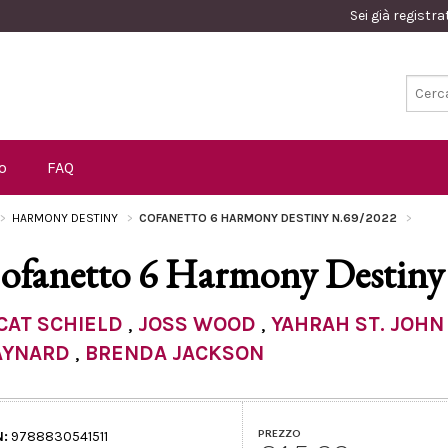
Sei già registr
o
FAQ
HARMONY DESTINY
COFANETTO 6 HARMONY DESTINY N.69/2022
ofanetto 6 Harmony Destiny
CAT SCHIELD
,
JOSS WOOD
,
YAHRAH ST. JOHN
AYNARD
,
BRENDA JACKSON
PREZZO
N:
9788830541511