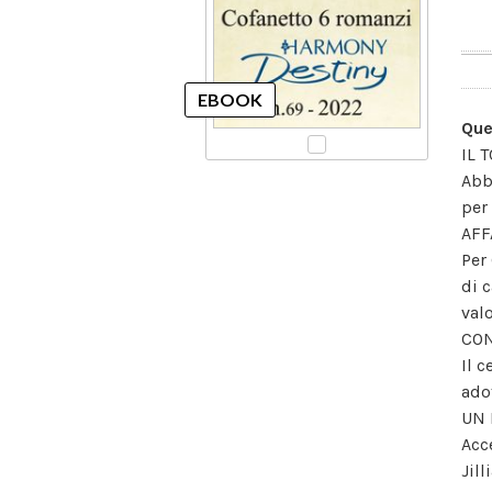
Que
IL 
Abb
per
AFF
Per
di 
valo
CON
Il 
adot
UN 
Acc
Jil