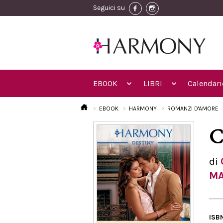
Seguici su
EBOOK
LIBRI
Calendari
EBOOK
HARMONY
ROMANZI D'AMORE
C
di
M
ISB