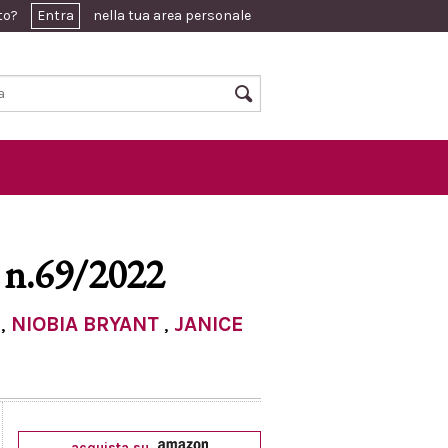
ato?
Entra
nella tua area personale
 n.69/2022
,
NIOBIA BRYANT
,
JANICE
acquista su