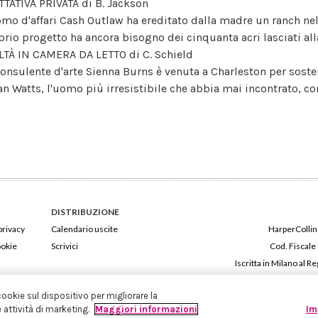
TTATIVA PRIVATA di B. Jackson
omo d'affari Cash Outlaw ha ereditato dalla madre un ranch ne
prio progetto ha ancora bisogno dei cinquanta acri lasciati all
LTÀ IN CAMERA DA LETTO di C. Schield
consulente d'arte Sienna Burns è venuta a Charleston per sosten
an Watts, l'uomo più irresistibile che abbia mai incontrato, co
DISTRIBUZIONE
privacy
Calendario uscite
HarperCollins
ookie
Scrivici
Cod. Fiscale
Iscritta in Milano al
cookie sul dispositivo per migliorare la
e attività di marketing.
Maggiori informazioni
Im