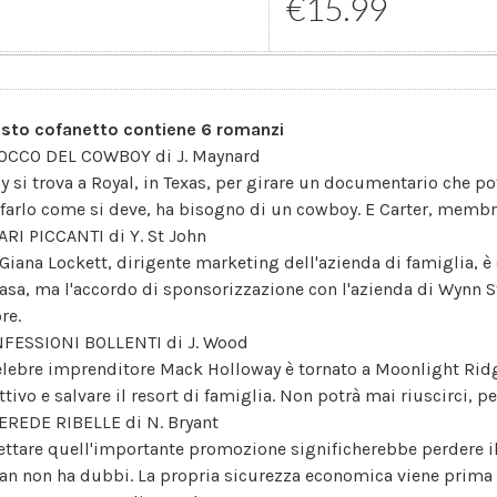
€15.99
sto cofanetto contiene 6 romanzi
TOCCO DEL COWBOY di J. Maynard
y si trova a Royal, in Texas, per girare un documentario che po
 farlo come si deve, ha bisogno di un cowboy. E Carter, membr
ARI PICCANTI di Y. St John
 Giana Lockett, dirigente marketing dell'azienda di famiglia, è
casa, ma l'accordo di sponsorizzazione con l'azienda di Wynn St
re.
FESSIONI BOLLENTI di J. Wood
celebre imprenditore Mack Holloway è tornato a Moonlight Rid
tivo e salvare il resort di famiglia. Non potrà mai riuscirci, pe
EREDE RIBELLE di N. Bryant
ettare quell'importante promozione significherebbe perdere il
lian non ha dubbi. La propria sicurezza economica viene prima d