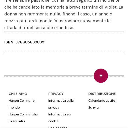
irrefrenabile passione, cui ha fatto seguito un incidente
che ha cancellato la memoria a breve termine di Violet. La
donna non rammenta nulla, finché il caso, un anno e
mezzo più tardi, non le fa incrociare nuovamente la
strada di quel sensuale irlandese.
ISBN:
9788858998991
CHI SIAMO
PRIVACY
DISTRIBUZIONE
HarperCollins nel
Informativa sulla
Calendario uscite
mondo
privacy
Scrivici
HarperCollins Italia
Informativa sui
La squadra
cookie
Codice etico