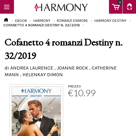
0
EBOOK
HARMONY
ROMANZI D'AMORE
HARMONY DESTINY
COFANETTO 4 ROMANZI DESTINY N. 32/2019
Cofanetto 4 romanzi Destiny n.
EBOOK
32/2019
LIBRI
di ANDREA LAURENCE , JOANNE ROCK , CATHERINE
MANN , HELENKAY DIMON
Calendario
PREZZO
€10.99
FAQ