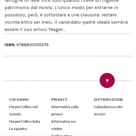
famiglie di New York solo quando riceve un ingente
patrimonio dal nonno. L'unico modo per entrarne in
possesso, però, è sottostare a una clausola: restare
incinta entro sei mesi. Il candidato-padre ideale sembra
essere il suo amico Yeager...
ISBN:
9788830510579
CHI SIAMO
PRIVACY
DISTRIBUZIONE
HarperCollins nel
Informativa sulla
Calendario uscite
mondo
privacy
Scrivici
HarperCollins Italia
Informativa sui
La squadra
cookie
Codice etico