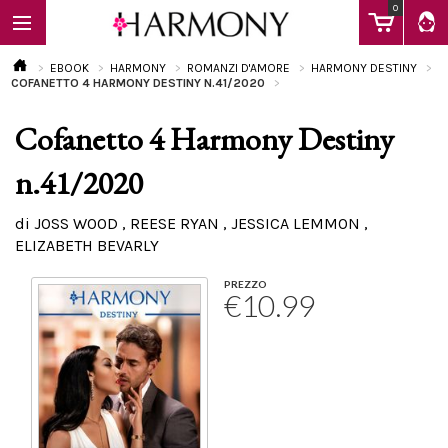
0
EBOOK
HARMONY
ROMANZI D'AMORE
HARMONY DESTINY
COFANETTO 4 HARMONY DESTINY N.41/2020
Cofanetto 4 Harmony Destiny
EBOOK
n.41/2020
LIBRI
di JOSS WOOD , REESE RYAN , JESSICA LEMMON ,
ELIZABETH BEVARLY
Calendario
PREZZO
€10.99
FAQ