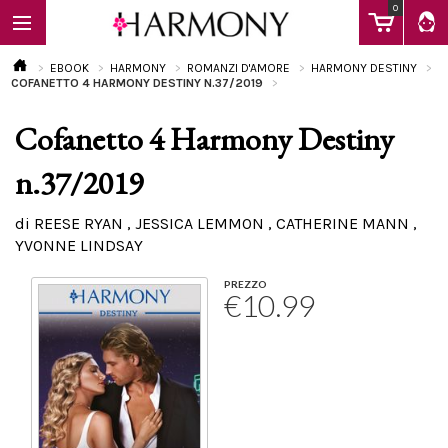
0
EBOOK
HARMONY
ROMANZI D'AMORE
HARMONY DESTINY
COFANETTO 4 HARMONY DESTINY N.37/2019
Cofanetto 4 Harmony Destiny
EBOOK
n.37/2019
LIBRI
di REESE RYAN , JESSICA LEMMON , CATHERINE MANN ,
YVONNE LINDSAY
Calendario
PREZZO
€10.99
FAQ