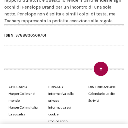
rapporti duraturi, e questo lo rende il partner ideale agli
occhi di Penelope Brand per un incontro di una sola
notte. Penelope non è solita a simili colpi di testa, ma
Zachary rappresenta la perfetta eccezione alla regola.
ISBN:
9788830506701
CHI SIAMO
PRIVACY
DISTRIBUZIONE
HarperCollins nel
Informativa sulla
Calendario uscite
mondo
privacy
Scrivici
HarperCollins Italia
Informativa sui
La squadra
cookie
Codice etico