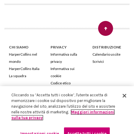
CHI SIAMO
PRIVACY
DISTRIBUZIONE
HarperCollins nel
Informativa sulla
Calendario uscite
mondo
privacy
Scrivici
HarperCollins Italia
Informativa sui
La squadra
cookie
Codice etico
Cliccando su “Accetta tutti i cookie”, l'utente accetta di
HarperCollins Italia S.p.A. Viale Monte Nero, 84 - 20135 Milano
memorizzare i cookie sul dispositivo per migliorare la
Cod. Fiscale e P.IVA 05946780151 - Capitale Sociale 258.250 €
navigazione del sito, analizzare l'utilizzo del sito e assistere
Iscritta in Milano al Registro delle imprese nr.198004 e REA nr.1051898
nelle nostre attività di marketing.
Maggiori informazioni
sulla tua privacy
Impostazioni cookie
Accetta tutti i cookie