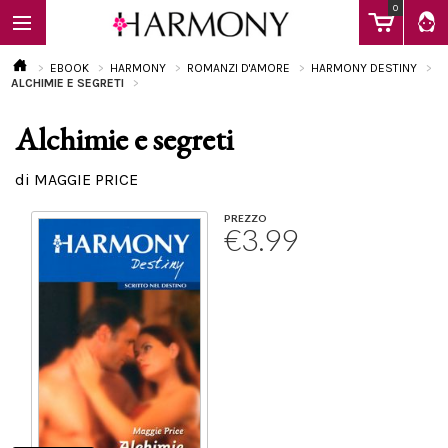
0
EBOOK
HARMONY
ROMANZI D'AMORE
HARMONY DESTINY
ALCHIMIE E SEGRETI
Alchimie e segreti
EBOOK
di MAGGIE PRICE
LIBRI
PREZZO
€3.99
Calendario
FAQ