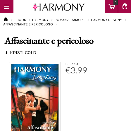
0
EBOOK
HARMONY
ROMANZI D'AMORE
HARMONY DESTINY
AFFASCINANTE E PERICOLOSO
Affascinante e pericoloso
EBOOK
di KRISTI GOLD
LIBRI
PREZZO
€3.99
Calendario
FAQ