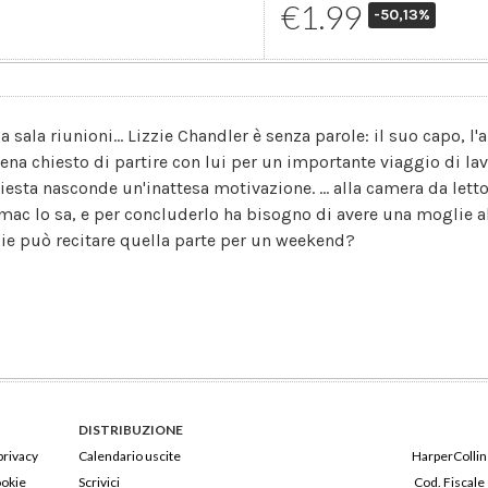
€1.99
-50,13%
a sala riunioni... Lizzie Chandler è senza parole: il suo capo, 
ena chiesto di partire con lui per un importante viaggio di lav
hiesta nasconde un'inattesa motivazione. ... alla camera da lett
mac lo sa, e per concluderlo ha bisogno di avere una moglie al
zie può recitare quella parte per un weekend?
DISTRIBUZIONE
privacy
Calendario uscite
HarperCollins
ookie
Scrivici
Cod. Fiscale