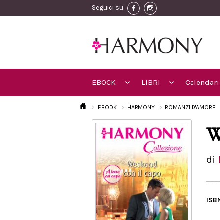
Seguici su
EBOOK
LIBRI
Calendari
EBOOK
HARMONY
ROMANZI D'AMORE
W
di
ISB