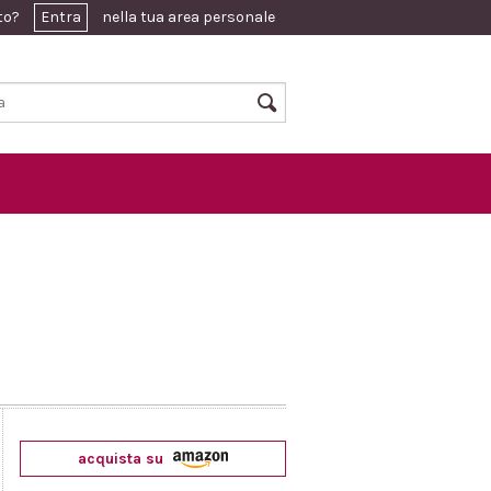
ato?
Entra
nella tua area personale
acquista su