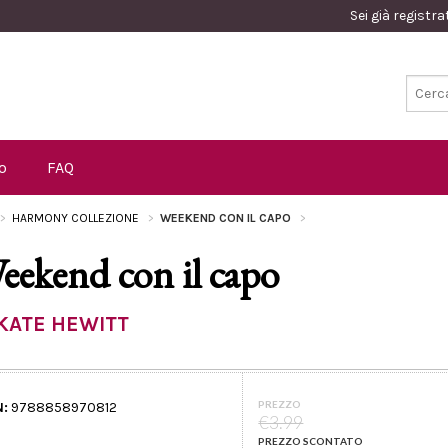
Sei già registr
o
FAQ
HARMONY COLLEZIONE
WEEKEND CON IL CAPO
eekend con il capo
KATE HEWITT
PREZZO
N:
9788858970812
€3.99
PREZZO SCONTATO