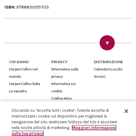
ISBN:
9788830515703
CHI SIAMO
PRIVACY
DISTRIBUZIONE
HarperCollins nel
Informativa sulla
Calendario uscite
mondo
privacy
Scrivici
HarperCollins Italia
Informativa sui
La squadra
cookie
Codice etico
Cliccando su “Accetta tutti i cookie”, l'utente accetta di
HarperCollins Italia S.p.A. Viale Monte Nero, 84 - 20135 Milano
memorizzare i cookie sul dispositivo per migliorare la
Cod. Fiscale e P.IVA 05946780151 - Capitale Sociale 258.250 €
navigazione del sito, analizzare l'utilizzo del sito e assistere
Iscritta in Milano al Registro delle imprese nr.198004 e REA nr.1051898
nelle nostre attività di marketing.
Maggiori informazioni
sulla tua privacy