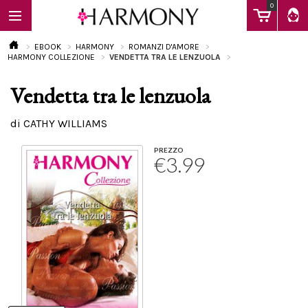
0
EBOOK
HARMONY
ROMANZI D'AMORE
HARMONY COLLEZIONE
VENDETTA TRA LE LENZUOLA
Vendetta tra le lenzuola
EBOOK
di CATHY WILLIAMS
LIBRI
PREZZO
€3.99
Calendario
FAQ