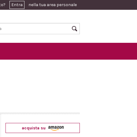
ato?
Entra
nella tua area personale
acquista su