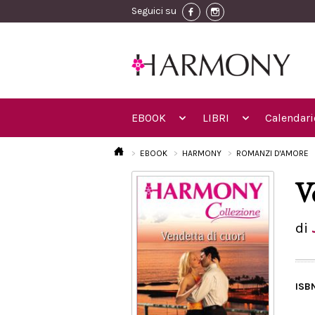
Seguici su
EBOOK
LIBRI
Calendari
EBOOK
HARMONY
ROMANZI D'AMORE
V
di
ISB