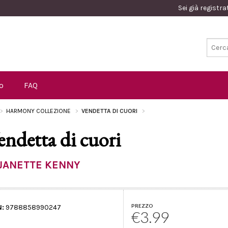
Sei già registr
o
FAQ
HARMONY COLLEZIONE
VENDETTA DI CUORI
endetta di cuori
JANETTE KENNY
PREZZO
N:
9788858990247
€3.99