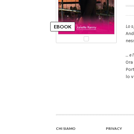
Lo s
And
nes
... 
Ora
Por
lo v
CHI SIAMO
PRIVACY