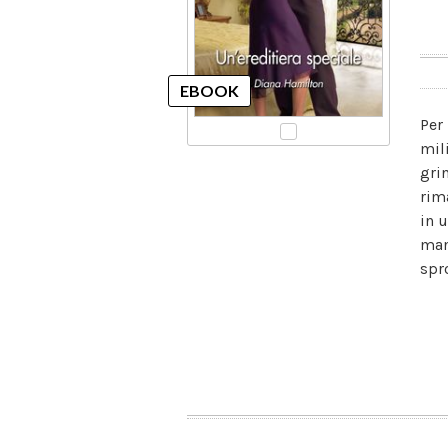
Per 
mil
gri
rim
in 
man
spr