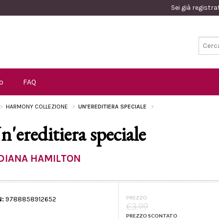
Sei già registr
o
FAQ
HARMONY COLLEZIONE
UN'EREDITIERA SPECIALE
n'ereditiera speciale
DIANA HAMILTON
PREZZO
N:
9788858912652
€3.99
PREZZO SCONTATO