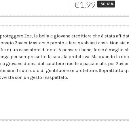
€1.99
-50,13%
proteggere Zoe, la bella e giovane ereditiera che è stata affidata
ionario Zavier Masters è pronto a fare qualsiasi cosa. Non sia m
nfie di un cacciatore di dote. A pensarci bene, forse è meglio c
anga per sempre sotto la sua ala protettiva. Ma quando la dol
una giovane donna dal carattere ribelle e passionale, per Zavier
tenere il suo ruolo di gentiluomo e protettore. Soprattutto qu
ovvista con un gesto inaspettato.