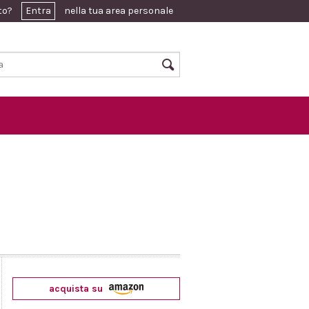
ato?
Entra
nella tua area personale
acquista su