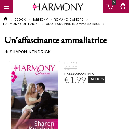
0
EBOOK
HARMONY
ROMANZI D'AMORE
HARMONY COLLEZIONE
UN'AFFASCINANTE AMMALIATRICE
Un'affascinante ammaliatrice
EBOOK
di SHARON KENDRICK
LIBRI
PREZZO
€3.99
PREZZO SCONTATO
€1.99
-50,13%
Calendario
FAQ