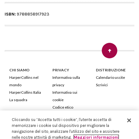
ISBN:
9788858917923
CHI SIAMO
PRIVACY
DISTRIBUZIONE
HarperCollins nel
Informativa sulla
Calendario uscite
mondo
privacy
Scrivici
HarperCollins Italia
Informativa sui
La squadra
cookie
Codice etico
Cliccando su “Accetta tutti i cookie”, l'utente accetta di
HarperCollins Italia S.p.A. Viale Monte Nero, 84 - 20135 Milano
memorizzare i cookie sul dispositivo per migliorare la
Cod. Fiscale e P.IVA 05946780151 - Capitale Sociale 258.250 €
navigazione del sito, analizzare l'utilizzo del sito e assistere
Iscritta in Milano al Registro delle imprese nr.198004 e REA nr.1051898
nelle nostre attività di marketing.
Maggiori informazioni