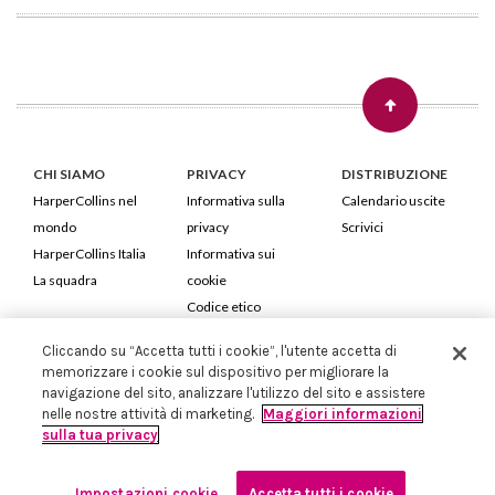
CHI SIAMO
PRIVACY
DISTRIBUZIONE
HarperCollins nel
Informativa sulla
Calendario uscite
mondo
privacy
Scrivici
HarperCollins Italia
Informativa sui
La squadra
cookie
Codice etico
Cliccando su “Accetta tutti i cookie”, l'utente accetta di
HarperCollins Italia S.p.A. Viale Monte Nero, 84 - 20135 Milano
memorizzare i cookie sul dispositivo per migliorare la
Cod. Fiscale e P.IVA 05946780151 - Capitale Sociale 258.250 €
navigazione del sito, analizzare l'utilizzo del sito e assistere
Iscritta in Milano al Registro delle imprese nr.198004 e REA nr.1051898
nelle nostre attività di marketing.
Maggiori informazioni
sulla tua privacy
Impostazioni cookie
Accetta tutti i cookie