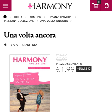
0
EBOOK
HARMONY
ROMANZI D'AMORE
HARMONY COLLEZIONE
UNA VOLTA ANCORA
Una volta ancora
EBOOK
di LYNNE GRAHAM
LIBRI
PREZZO
€3.99
PREZZO SCONTATO
€1.99
-50,13%
Calendario
FAQ