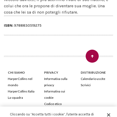
colui che ora le propone di diventare sua moglie. Una
cosa che lei sa di non potergli rifiutare.
ISBN:
9788830519275
CHI SIAMO
PRIVACY
DISTRIBUZIONE
HarperCollins nel
Informativa sulla
Calendario uscite
mondo
privacy
Scrivici
HarperCollins Italia
Informativa sui
La squadra
cookie
Codice etico
Cliccando su “Accetta tutti i cookie”, l'utente accetta di
HarperCollins Italia S.p.A. Viale Monte Nero, 84 - 20135 Milano