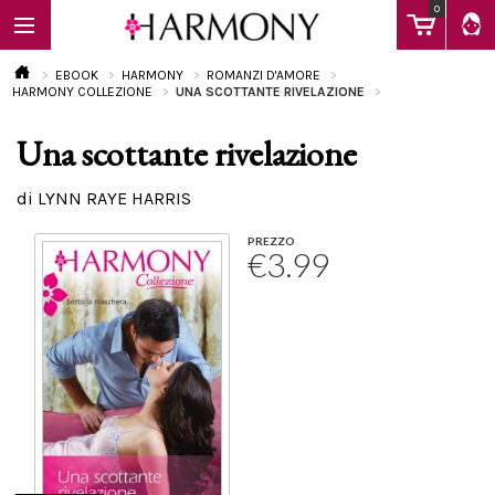
0
EBOOK
HARMONY
ROMANZI D'AMORE
HARMONY COLLEZIONE
UNA SCOTTANTE RIVELAZIONE
Una scottante rivelazione
EBOOK
di LYNN RAYE HARRIS
LIBRI
PREZZO
€3.99
Calendario
FAQ