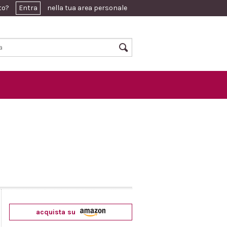
ato?
Entra
nella tua area personale
acquista su