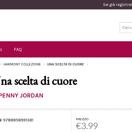
Sei già registr
o
FAQ
HARMONY COLLEZIONE
UNA SCELTA DI CUORE
na scelta di cuore
PENNY JORDAN
PREZZO
N:
9788858991381
€3.99