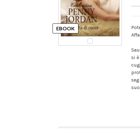
Pote
Aff
Sau
si 
cug
pro
seg
suo