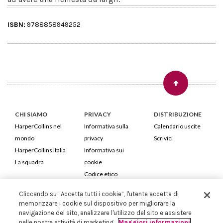
ISBN:
9788858949252
CHI SIAMO
PRIVACY
DISTRIBUZIONE
HarperCollins nel
Informativa sulla
Calendario uscite
mondo
privacy
Scrivici
HarperCollins Italia
Informativa sui
La squadra
cookie
Codice etico
Cliccando su “Accetta tutti i cookie”, l'utente accetta di
HarperCollins Italia S.p.A. Viale Monte Nero, 84 - 20135 Milano
memorizzare i cookie sul dispositivo per migliorare la
Cod. Fiscale e P.IVA 05946780151 - Capitale Sociale 258.250 €
navigazione del sito, analizzare l'utilizzo del sito e assistere
Iscritta in Milano al Registro delle imprese nr.198004 e REA nr.1051898
nelle nostre attività di marketing.
Maggiori informazioni