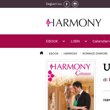
Seguici su
EBOOK
LIBRI
Calendari
EBOOK
HARMONY
ROMANZI D'AMORE
U
di
ISB