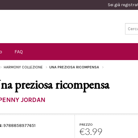
Sei già registr
o
FAQ
HARMONY COLLEZIONE
UNA PREZIOSA RICOMPENSA
na preziosa ricompensa
PENNY JORDAN
PREZZO
N:
9788858977651
€3.99