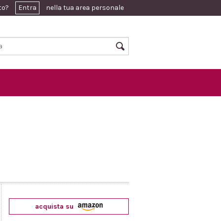
ato?
Entra
nella tua area personale
acquista su