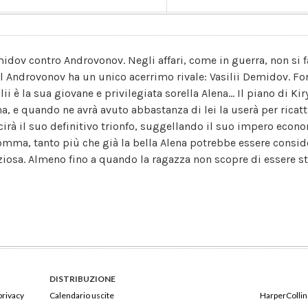
idov contro Androvonov. Negli affari, come in guerra, non si fa
yl Androvonov ha un unico acerrimo rivale: Vasilii Demidov. F
lii è la sua giovane e privilegiata sorella Alena... Il piano di Ki
na, e quando ne avrà avuto abbastanza di lei la userà per ricatta
cirà il suo definitivo trionfo, suggellando il suo impero econo
omma, tanto più che già la bella Alena potrebbe essere consi
ziosa. Almeno fino a quando la ragazza non scopre di essere sta
DISTRIBUZIONE
privacy
Calendario uscite
HarperCollins