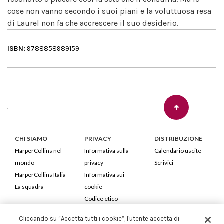
cose non vanno secondo i suoi piani e la voluttuosa resa
di Laurel non fa che accrescere il suo desiderio.
ISBN:
9788858989159
CHI SIAMO
PRIVACY
DISTRIBUZIONE
HarperCollins nel
Informativa sulla
Calendario uscite
mondo
privacy
Scrivici
HarperCollins Italia
Informativa sui
La squadra
cookie
Codice etico
Cliccando su “Accetta tutti i cookie”, l'utente accetta di
HarperCollins Italia S.p.A. Viale Monte Nero, 84 - 20135 Milano