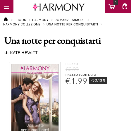
0
EBOOK
HARMONY
ROMANZI D'AMORE
HARMONY COLLEZIONE
UNA NOTTE PER CONQUISTARTI
Una notte per conquistarti
EBOOK
di KATE HEWITT
LIBRI
PREZZO
€3.99
PREZZO SCONTATO
€1.99
-50,13%
Calendario
FAQ