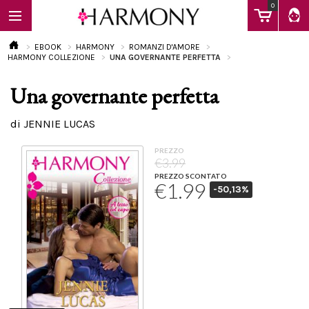
0
EBOOK
HARMONY
ROMANZI D'AMORE
HARMONY COLLEZIONE
UNA GOVERNANTE PERFETTA
Una governante perfetta
EBOOK
di JENNIE LUCAS
LIBRI
PREZZO
€3.99
PREZZO SCONTATO
€1.99
-50,13%
Calendario
FAQ