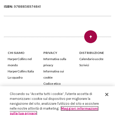
ISBN:
9788858974841
CHI SIAMO
PRIVACY
DISTRIBUZIONE
HarperCollins nel
Informativa sulla
Calendario uscite
mondo
privacy
Scrivici
HarperCollins Italia
Informativa sui
La squadra
cookie
Codice etico
Cliccando su “Accetta tutti i cookie”, l'utente accetta di
HarperCollins Italia S.p.A. Viale Monte Nero, 84 - 20135 Milano
memorizzare i cookie sul dispositivo per migliorare la
Cod. Fiscale e P.IVA 05946780151 - Capitale Sociale 258.250 €
navigazione del sito, analizzare l'utilizzo del sito e assistere
Iscritta in Milano al Registro delle imprese nr.198004 e REA nr.1051898
nelle nostre attività di marketing.
Maggiori informazioni
sulla tua privacy