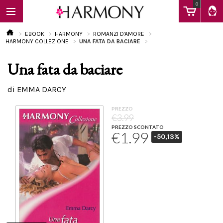
0
EBOOK
HARMONY
ROMANZI D'AMORE
HARMONY COLLEZIONE
UNA FATA DA BACIARE
Una fata da baciare
EBOOK
di EMMA DARCY
LIBRI
PREZZO
€3.99
PREZZO SCONTATO
€1.99
-50,13%
Calendario
FAQ