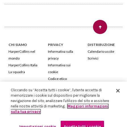
CHI SIAMO
PRIVACY
DISTRIBUZIONE
HarperCollins nel
Informativa sulla
Calendario uscite
mondo
privacy
Scrivici
HarperCollins Italia
Informativa sui
La squadra
cookie
Codice etico
Cliccando su “Accetta tutti i cookie”, l'utente accetta di
HarperCollins Italia S.p.A. Viale Monte Nero, 84 - 20135 Milano
memorizzare i cookie sul dispositivo per migliorare la
Cod. Fiscale e P.IVA 05946780151 - Capitale Sociale 258.250 €
navigazione del sito, analizzare l'utilizzo del sito e assistere
Iscritta in Milano al Registro delle imprese nr.198004 e REA nr.1051898
nelle nostre attività di marketing.
Maggiori informazioni
sulla tua privacy
Impostazioni cookie
Accetta tutti i cookie