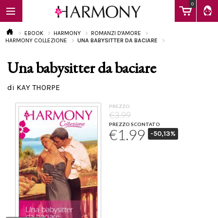
0
EBOOK
HARMONY
ROMANZI D'AMORE
HARMONY COLLEZIONE
UNA BABYSITTER DA BACIARE
Una babysitter da baciare
EBOOK
di KAY THORPE
LIBRI
PREZZO
€3.99
PREZZO SCONTATO
€1.99
-50,13%
Calendario
FAQ