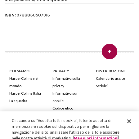
ISBN:
9788830507913
CHI SIAMO
PRIVACY
DISTRIBUZIONE
HarperCollins nel
Informativa sulla
Calendario uscite
mondo
privacy
Scrivici
HarperCollins Italia
Informativa sui
La squadra
cookie
Codice etico
Cliccando su “Accetta tutti i cookie”, l'utente accetta di
HarperCollins Italia S.p.A. Viale Monte Nero, 84 - 20135 Milano
memorizzare i cookie sul dispositivo per migliorare la
Cod. Fiscale e P.IVA 05946780151 - Capitale Sociale 258.250 €
navigazione del sito, analizzare l'utilizzo del sito e assistere
Iscritta in Milano al Registro delle imprese nr.198004 e REA nr.1051898
nelle nostre attività di marketing.
Maggiori informazioni